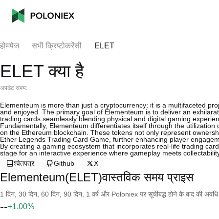
होमपेज
सभी क्रिप्टोकरेंसी
ELET
ELET क्या है
अपडेट समय:
Elementeum is more than just a cryptocurrency; it is a multifaceted pr
and enjoyed. The primary goal of Elementeum is to deliver an exhilara
trading cards seamlessly blending physical and digital gaming experie
Fundamentally, Elementeum differentiates itself through the utilization
on the Ethereum blockchain. These tokens not only represent ownership
Ether Legends Trading Card Game, further enhancing player engagem
By creating a gaming ecosystem that incorporates real-life trading ca
stage for an interactive experience where gameplay meets collectability
श्वेतपत्र
Github
X
Elementeum(ELET)वास्तविक समय प्राइस
1 दिन, 30 दिन, 60 दिन, 90 दिन, 1 वर्ष और Poloniex पर सूचीबद्ध होने के बाद की अवधि के च
--
+1.00%