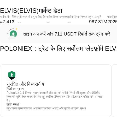
ELVIS(ELVIS)मार्केट डेटा
मार्केट कैप रैंकिंग
पूरी तरह से तनु मार्केट कैप
सर्वकालिक उच्चतम
सर्वकालिक निम्नतम
कुल आपूर्ति
प्रारंभि
#7,413
--
--
--
987.31M
2025
साइन अप करें और 711 USDT रिवॉर्ड तक ट्रेड करें
POLONIEX：ट्रेड के लिए सर्वोत्तम प्लेटफ़ॉर्म E
सुरक्षित और विश्वसनीय
रिज़र्व का प्रमाण
Poloniex 1:1 रिजर्व प्रदान करता है और आपकी परिसंपत्तियों की सुरक्षा और 100%
निकासी सुनिश्चित करने के लिए बहु-स्तरित एन्क्रिप्शन और ऑफ़लाइन वॉलेट को अपनाता
है।
खाता सुरक्षा
बहु-कारक प्रमाणीकरण, असामान्य लॉगिन अलर्ट और कुकी अपहरण सुरक्षा