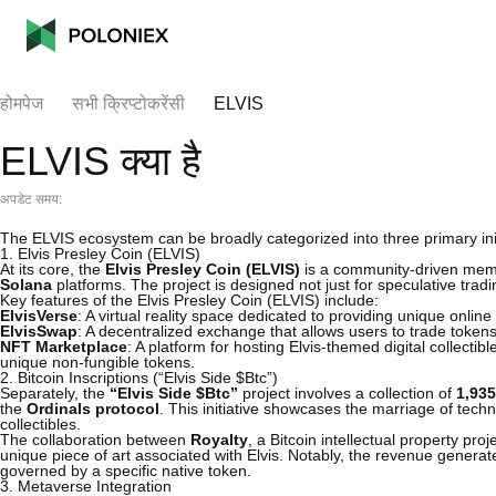
होमपेज
सभी क्रिप्टोकरेंसी
ELVIS
ELVIS क्या है
अपडेट समय:
The ELVIS ecosystem can be broadly categorized into three primary init
1. Elvis Presley Coin (ELVIS)
At its core, the
Elvis Presley Coin (ELVIS)
is a community-driven mem
Solana
platforms. The project is designed not just for speculative tradin
Key features of the Elvis Presley Coin (ELVIS) include:
ElvisVerse
: A virtual reality space dedicated to providing unique onli
ElvisSwap
: A decentralized exchange that allows users to trade tokens 
NFT Marketplace
: A platform for hosting Elvis-themed digital collectibl
unique non-fungible tokens.
2. Bitcoin Inscriptions (“Elvis Side $Btc”)
Separately, the
“Elvis Side $Btc”
project involves a collection of
1,935
the
Ordinals protocol
. This initiative showcases the marriage of techno
collectibles.
The collaboration between
Royalty
, a Bitcoin intellectual property pro
unique piece of art associated with Elvis. Notably, the revenue generat
governed by a specific native token.
3. Metaverse Integration