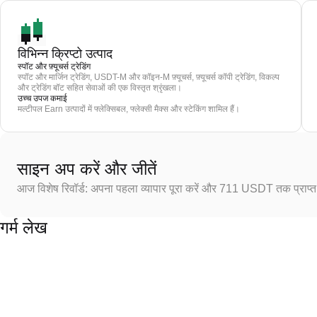
विभिन्न क्रिप्टो उत्पाद
स्पॉट और फ़्यूचर्स ट्रेडिंग
स्पॉट और मार्जिन ट्रेडिंग, USDT-M और कॉइन-M फ़्यूचर्स, फ़्यूचर्स कॉपी ट्रेडिंग, विकल्प
और ट्रेडिंग बॉट सहित सेवाओं की एक विस्तृत श्रृंखला।
उच्च उपज कमाई
मल्टीपल Earn उत्पादों में फ्लेक्सिबल, फ्लेक्सी मैक्स और स्टेकिंग शामिल हैं।
साइन अप करें और जीतें
आज विशेष रिवॉर्ड: अपना पहला व्यापार पूरा करें और 711 USDT तक प्राप्त 
गर्म लेख