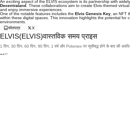
An exciting aspect of the ELVIS ecosystem is its partnership with wid
Decentraland
. These collaborations aim to create Elvis-themed virtu
and enjoy immersive experiences.
One of the notable features includes the
Elvis Genesis Key
, an NFT t
within these digital spaces. This innovation highlights the potential for 
environments.
श्वेतपत्र
X
ELVIS(ELVIS)वास्तविक समय प्राइस
1 दिन, 30 दिन, 60 दिन, 90 दिन, 1 वर्ष और Poloniex पर सूचीबद्ध होने के बाद की अवधि के च
--
--