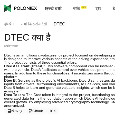
क्रिप्टो ख़रीदें
मार्केट
ट्रेड
डे
होमपेज
सभी क्रिप्टोकरेंसी
DTEC
DTEC क्या है
अपडेट समय:
Dtec is an ambitious cryptocurrency project focused on developing an
is designed to improve various aspects of the driving experience, tra
The project consists of three essential pillars:
Dtec Assistant (DtecA):
This software component can be installed 
with the vehicle. DtecA facilitates control over vehicle equipment, i
users. In addition to these functionalities, it incentivizes users t
platform.
Dtec B:
Serving as the project's AI backbone, Dtec B synthesizes dat
inputs from drivers, surrounding environments, IoT devices, and var
Dtec B helps to learn and generate valuable insights, which can be be
ecosystem.
Dtec Token:
The Dtec token is integral to the project, functioning as
generated data forms the foundation upon which Dtec's AI technolo
overall growth. By employing advanced cryptography technology, Dte
anonymized.
श्वेतपत्र
Github
X