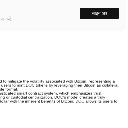
साइन अप
्त करें
o mitigate the volatility associated with Bitcoin, representing a
es users to mint DOC tokens by leveraging their Bitcoin as collateral,
ble format.
isticated smart contract system, which emphasizes trust
king or custodial centralization, DOC’s model creates a truly
dollar with the inherent benefits of Bitcoin, DOC allows its users to