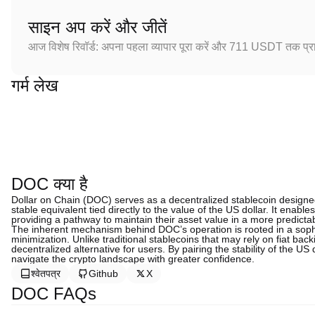
साइन अप करें और जीतें
आज विशेष रिवॉर्ड: अपना पहला व्यापार पूरा करें और 711 USDT तक प्राप
गर्म लेख
DOC क्या है
Dollar on Chain (DOC) serves as a decentralized stablecoin designed t
stable equivalent tied directly to the value of the US dollar. It enabl
providing a pathway to maintain their asset value in a more predicta
The inherent mechanism behind DOC’s operation is rooted in a soph
minimization. Unlike traditional stablecoins that may rely on fiat bac
decentralized alternative for users. By pairing the stability of the US 
navigate the crypto landscape with greater confidence.
श्वेतपत्र
Github
X
DOC FAQs