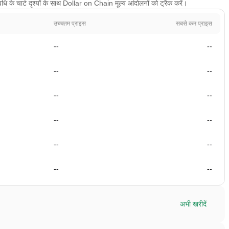
 के चार्ट दृश्यों के साथ Dollar on Chain मूल्य आंदोलनों को ट्रैक करें।
उच्चतम प्राइस
सबसे कम प्राइस
--
--
--
--
--
--
--
--
--
--
--
--
अभी खरीदें