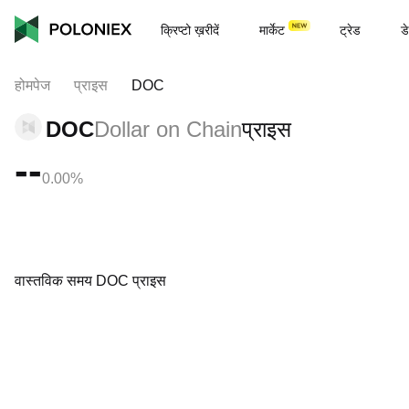
क्रिप्टो ख़रीदें
मार्केट
ट्रेड
डे
होमपेज
प्राइस
DOC
DOC
Dollar on Chain
प्राइस
--
0.00%
वास्तविक समय DOC प्राइस