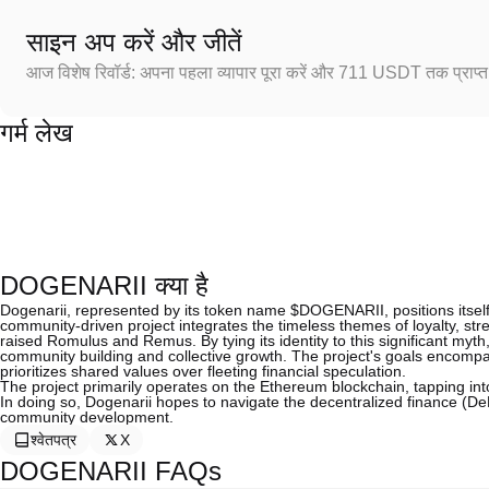
साइन अप करें और जीतें
आज विशेष रिवॉर्ड: अपना पहला व्यापार पूरा करें और 711 USDT तक प्राप्त 
गर्म लेख
DOGENARII क्या है
Dogenarii, represented by its token name $DOGENARII, positions itself 
community-driven project integrates the timeless themes of loyalty, st
raised Romulus and Remus. By tying its identity to this significant myt
community building and collective growth. The project's goals encomp
prioritizes shared values over fleeting financial speculation.
The project primarily operates on the Ethereum blockchain, tapping int
In doing so, Dogenarii hopes to navigate the decentralized finance 
community development.
श्वेतपत्र
X
DOGENARII FAQs