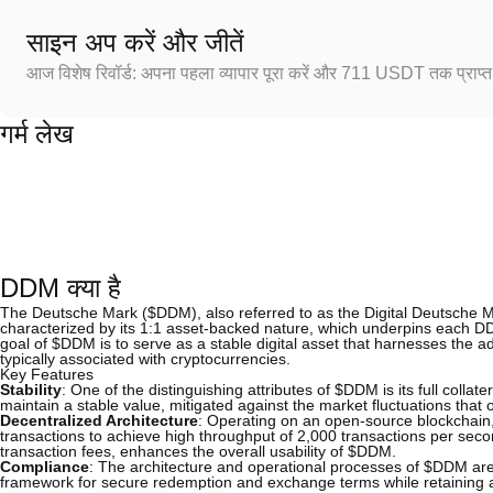
साइन अप करें और जीतें
आज विशेष रिवॉर्ड: अपना पहला व्यापार पूरा करें और 711 USDT तक प्राप्त 
गर्म लेख
DDM क्या है
The Deutsche Mark ($DDM), also referred to as the Digital Deutsche Mark
characterized by its 1:1 asset-backed nature, which underpins each DD
goal of $DDM is to serve as a stable digital asset that harnesses the ad
typically associated with cryptocurrencies.
Key Features
Stability
: One of the distinguishing attributes of $DDM is its full colla
maintain a stable value, mitigated against the market fluctuations that 
Decentralized Architecture
: Operating on an open-source blockchain
transactions to achieve high throughput of 2,000 transactions per secon
transaction fees, enhances the overall usability of $DDM.
Compliance
: The architecture and operational processes of $DDM are 
framework for secure redemption and exchange terms while retaining a