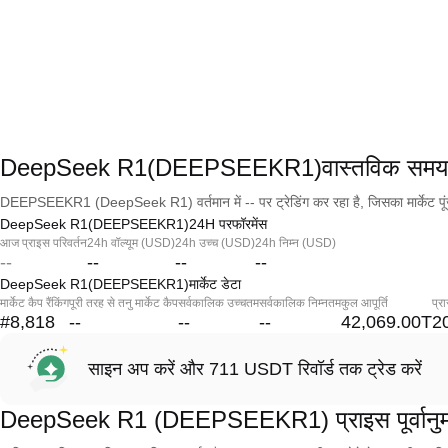
DeepSeek R1(DEEPSEEKR1)वास्तविक समय 
DEEPSEEKR1 (DeepSeek R1) वर्तमान में -- पर ट्रेडिंग कर रहा है, जिसका मार्केट पू
DeepSeek R1(DEEPSEEKR1)24H परफॉरमेंस
आज प्राइस परिवर्तन
24h वॉल्यूम (USD)
24h उच्च (USD)
24h निम्न (USD)
--
--
--
--
DeepSeek R1(DEEPSEEKR1)मार्केट डेटा
मार्केट कैप रैंकिंग
पूरी तरह से तनु मार्केट कैप
सर्वकालिक उच्चतम
सर्वकालिक निम्नतम
कुल आपूर्ति
प्र
#8,818
--
--
--
42,069.00T
2
साइन अप करें और 711 USDT रिवॉर्ड तक ट्रेड करें
DeepSeek R1 (DEEPSEEKR1) प्राइस पूर्वानु