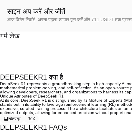
साइन अप करें और जीतें
आज विशेष रिवॉर्ड: अपना पहला व्यापार पूरा करें और 711 USDT तक प्राप्त 
गर्म लेख
DEEPSEEKR1 क्या है
DeepSeek R1 represents a groundbreaking step in high-capacity AI mode
mathematical problem-solving, and self-reflection. As an open-source p
allowing developers, researchers, and organizations to harness its capab
Unique Attributes of DeepSeek R1
At its core, DeepSeek R1 is distinguished by its Mixture of Experts (Mo
stands out in its ability to leverage reinforcement learning (RL) metho
extensive, curated training process. The architecture facilitates an ama
optimized outputs, allowing for enhanced precision without proportion
श्वेतपत्र
X
DEEPSEEKR1 FAQs