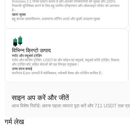
Poloniex 1:1 रिजर्व प्रदान करता है और आपकी परिसंपत्तियों की सुरक्षा और 100%
निकासी सुनिश्चित करने के लिए बहु-स्तरित एन्क्रिप्शन और ऑफ़लाइन वॉलेट को अपनाता
है।
खाता सुरक्षा
बहु-कारक प्रमाणीकरण, असामान्य लॉगिन अलर्ट और कुकी अपहरण सुरक्षा
विभिन्न क्रिप्टो उत्पाद
स्पॉट और फ़्यूचर्स ट्रेडिंग
स्पॉट और मार्जिन ट्रेडिंग, USDT-M और कॉइन-M फ़्यूचर्स, फ़्यूचर्स कॉपी ट्रेडिंग, विकल्प
और ट्रेडिंग बॉट सहित सेवाओं की एक विस्तृत श्रृंखला।
उच्च उपज कमाई
मल्टीपल Earn उत्पादों में फ्लेक्सिबल, फ्लेक्सी मैक्स और स्टेकिंग शामिल हैं।
साइन अप करें और जीतें
आज विशेष रिवॉर्ड: अपना पहला व्यापार पूरा करें और 711 USDT तक प्राप
गर्म लेख