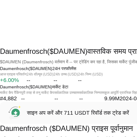
Daumenfrosch($DAUMEN)वास्तविक समय प्र
$DAUMEN (Daumenfrosch) वर्तमान में -- पर ट्रेडिंग कर रहा है, जिसका मार्केट पूंजी
Daumenfrosch($DAUMEN)24H परफॉरमेंस
आज प्राइस परिवर्तन
24h वॉल्यूम (USD)
24h उच्च (USD)
24h निम्न (USD)
+6.00%
--
--
--
Daumenfrosch($DAUMEN)मार्केट डेटा
मार्केट कैप रैंकिंग
पूरी तरह से तनु मार्केट कैप
सर्वकालिक उच्चतम
सर्वकालिक निम्नतम
कुल आपूर्ति
प्रारंभिक रिह
#4,882
--
--
--
9.99M
2024-0
साइन अप करें और 711 USDT रिवॉर्ड तक ट्रेड करें
Daumenfrosch ($DAUMEN) प्राइस पूर्वानुमान