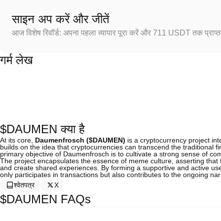
साइन अप करें और जीतें
आज विशेष रिवॉर्ड: अपना पहला व्यापार पूरा करें और 711 USDT तक प्राप्त 
गर्म लेख
$DAUMEN क्या है
At its core,
Daumenfrosch ($DAUMEN)
is a cryptocurrency project int
builds on the idea that cryptocurrencies can transcend the traditional 
primary objective of Daumenfrosch is to cultivate a strong sense of co
The project encapsulates the essence of meme culture, asserting th
and create shared experiences. By forming a supportive and active use
only participates in transactions but also contributes to the ongoing n
श्वेतपत्र
X
$DAUMEN FAQs