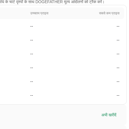
धि के चार्ट दृश्यों के साथ DOGEFATHER मूल्य आंदोलनों को ट्रैक करें।
उच्चतम प्राइस
सबसे कम प्राइस
--
--
--
--
--
--
--
--
--
--
--
--
अभी खरीदें