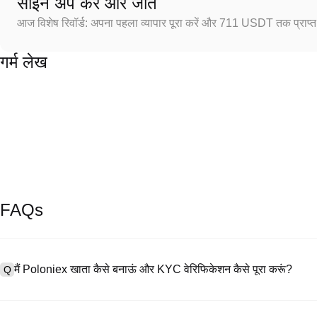
साइन अप करें और जीतें
आज विशेष रिवॉर्ड: अपना पहला व्यापार पूरा करें और 711 USDT तक प्राप्त 
गर्म लेख
FAQs
मैं Poloniex खाता कैसे बनाऊं और KYC वेरिफिकेशन कैसे पूरा करूं?
Q
खाता बनाने के लिए, हमारी आधिकारिक वेबसाइट पर
साइनअप पेज
पर जाएँ या Poloniex
A