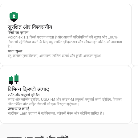
सुरक्षित और विश्वसनीय
रिज़र्व का प्रमाण
Poloniex 1:1 रिजर्व प्रदान करता है और आपकी परिसंपत्तियों की सुरक्षा और 100%
निकासी सुनिश्चित करने के लिए बहु-स्तरित एन्क्रिप्शन और ऑफ़लाइन वॉलेट को अपनाता
है।
खाता सुरक्षा
बहु-कारक प्रमाणीकरण, असामान्य लॉगिन अलर्ट और कुकी अपहरण सुरक्षा
विभिन्न क्रिप्टो उत्पाद
स्पॉट और फ़्यूचर्स ट्रेडिंग
स्पॉट और मार्जिन ट्रेडिंग, USDT-M और कॉइन-M फ़्यूचर्स, फ़्यूचर्स कॉपी ट्रेडिंग, विकल्प
और ट्रेडिंग बॉट सहित सेवाओं की एक विस्तृत श्रृंखला।
उच्च उपज कमाई
मल्टीपल Earn उत्पादों में फ्लेक्सिबल, फ्लेक्सी मैक्स और स्टेकिंग शामिल हैं।