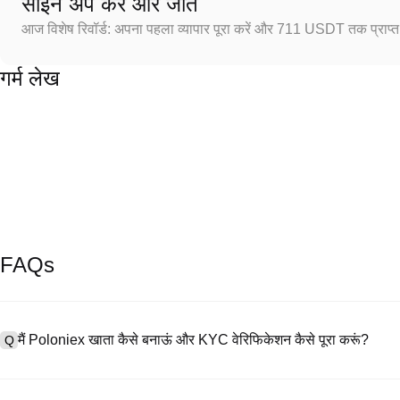
साइन अप करें और जीतें
आज विशेष रिवॉर्ड: अपना पहला व्यापार पूरा करें और 711 USDT तक प्राप्त 
गर्म लेख
FAQs
मैं Poloniex खाता कैसे बनाऊं और KYC वेरिफिकेशन कैसे पूरा करूं?
Q
खाता बनाने के लिए, हमारी आधिकारिक वेबसाइट पर
साइनअप पेज
पर जाएँ या Poloniex
A