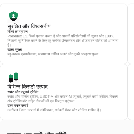
सुरक्षित और विश्वसनीय
रिज़र्व का प्रमाण
Poloniex 1:1 रिजर्व प्रदान करता है और आपकी परिसंपत्तियों की सुरक्षा और 100%
निकासी सुनिश्चित करने के लिए बहु-स्तरित एन्क्रिप्शन और ऑफ़लाइन वॉलेट को अपनाता
है।
खाता सुरक्षा
बहु-कारक प्रमाणीकरण, असामान्य लॉगिन अलर्ट और कुकी अपहरण सुरक्षा
विभिन्न क्रिप्टो उत्पाद
स्पॉट और फ़्यूचर्स ट्रेडिंग
स्पॉट और मार्जिन ट्रेडिंग, USDT-M और कॉइन-M फ़्यूचर्स, फ़्यूचर्स कॉपी ट्रेडिंग, विकल्प
और ट्रेडिंग बॉट सहित सेवाओं की एक विस्तृत श्रृंखला।
उच्च उपज कमाई
मल्टीपल Earn उत्पादों में फ्लेक्सिबल, फ्लेक्सी मैक्स और स्टेकिंग शामिल हैं।