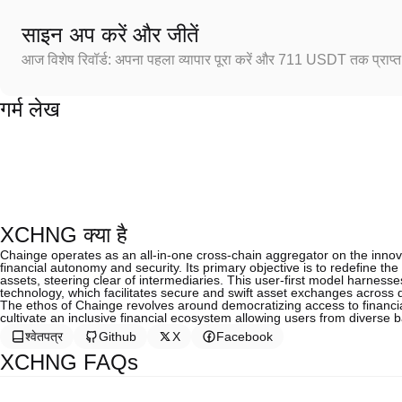
साइन अप करें और जीतें
आज विशेष रिवॉर्ड: अपना पहला व्यापार पूरा करें और 711 USDT तक प्राप्त 
गर्म लेख
XCHNG क्या है
Chainge operates as an all-in-one cross-chain aggregator on the inno
financial autonomy and security. Its primary objective is to redefine the
assets, steering clear of intermediaries. This user-first model harne
technology, which facilitates secure and swift asset exchanges across d
The ethos of Chainge revolves around democratizing access to financial 
cultivate an inclusive financial ecosystem allowing users from diverse
श्वेतपत्र
Github
X
Facebook
XCHNG FAQs