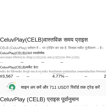
CeluvPlay(CELB)वास्तविक समय प्राइस
CELB (CeluvPlay) वर्तमान में -- पर ट्रेडिंग कर रहा है, जिसका मार्केट पूंजीकरण -- है।
CeluvPlay(CELB)24H परफॉरमेंस
आज प्राइस परिवर्तन
24h वॉल्यूम (USD)
24h उच्च (USD)
24h निम्न (USD)
--
--
--
--
CeluvPlay(CELB)मार्केट डेटा
मार्केट कैप रैंकिंग
मार्केट कैप
पूरी तरह से तनु मार्केट कैप
परिसंचरण दर
सर्वकालिक उच्चतम
सर्वकालिक निम्नतम
पर
#3,567
--
--
4.77
%
--
--
साइन अप करें और 711 USDT रिवॉर्ड तक ट्रेड करें
CeluvPlay (CELB) प्राइस पूर्वानुमान