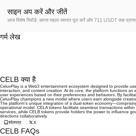
साइन अप करें और जीतें
आज विशेष रिवॉर्ड: अपना पहला व्यापार पूरा करें और 711 USDT तक प्राप्त 
गर्म लेख
CELB क्या है
CeluvPlay is a Web3 entertainment ecosystem designed to provide user
interaction, and content creation. At its core, the platform functions 
user experiences based on their preferences and behaviors. By facilitati
CeluvPlay champions a new model where users earn alongside creator
The platform's unique integration of a dual-token economy—comprisin
operational model. CELA tokens facilitate seamless transactions withi
services, while CELB tokens provide holders the power to influence gov
directions collaboratively.
श्वेतपत्र
X
CELB FAQs