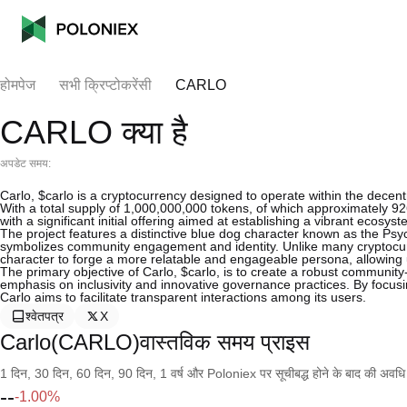
होमपेज
सभी क्रिप्टोकरेंसी
CARLO
CARLO क्या है
अपडेट समय:
Carlo, $carlo is a cryptocurrency designed to operate within the dece
With a total supply of 1,000,000,000 tokens, of which approximately 926,
with a significant initial offering aimed at establishing a vibrant ecosyst
The project features a distinctive blue dog character known as the Ps
symbolizes community engagement and identity. Unlike many cryptocurren
character to forge a more relatable and engageable persona, allowing 
The primary objective of Carlo, $carlo, is to create a robust community-
emphasis on inclusivity and innovative governance practices. By focusi
Carlo aims to facilitate transparent interactions among its users.
श्वेतपत्र
X
Carlo(CARLO)वास्तविक समय प्राइस
1 दिन, 30 दिन, 60 दिन, 90 दिन, 1 वर्ष और Poloniex पर सूचीबद्ध होने के बाद की अवधि के च
--
-1.00%