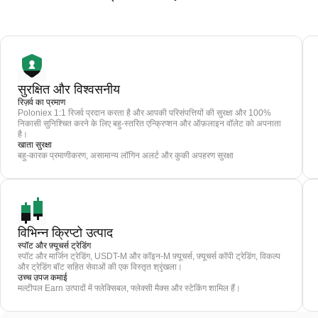
सुरक्षित और विश्वसनीय
रिज़र्व का प्रमाण
Poloniex 1:1 रिजर्व प्रदान करता है और आपकी परिसंपत्तियों की सुरक्षा और 100%
निकासी सुनिश्चित करने के लिए बहु-स्तरित एन्क्रिप्शन और ऑफ़लाइन वॉलेट को अपनाता
है।
खाता सुरक्षा
बहु-कारक प्रमाणीकरण, असामान्य लॉगिन अलर्ट और कुकी अपहरण सुरक्षा
विभिन्न क्रिप्टो उत्पाद
स्पॉट और फ़्यूचर्स ट्रेडिंग
स्पॉट और मार्जिन ट्रेडिंग, USDT-M और कॉइन-M फ़्यूचर्स, फ़्यूचर्स कॉपी ट्रेडिंग, विकल्प
और ट्रेडिंग बॉट सहित सेवाओं की एक विस्तृत श्रृंखला।
उच्च उपज कमाई
मल्टीपल Earn उत्पादों में फ्लेक्सिबल, फ्लेक्सी मैक्स और स्टेकिंग शामिल हैं।