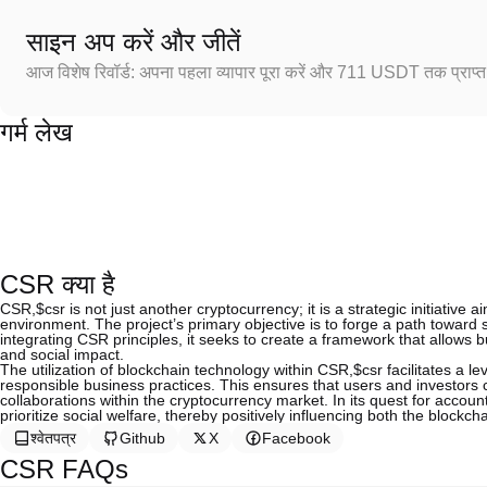
साइन अप करें और जीतें
आज विशेष रिवॉर्ड: अपना पहला व्यापार पूरा करें और 711 USDT तक प्राप्त 
गर्म लेख
CSR क्या है
CSR,$csr is not just another cryptocurrency; it is a strategic initiativ
environment. The project’s primary objective is to forge a path toward
integrating CSR principles, it seeks to create a framework that allows
and social impact.
The utilization of blockchain technology within CSR,$csr facilitates a lev
responsible business practices. This ensures that users and investors c
collaborations within the cryptocurrency market. In its quest for accoun
prioritize social welfare, thereby positively influencing both the blockch
श्वेतपत्र
Github
X
Facebook
CSR FAQs