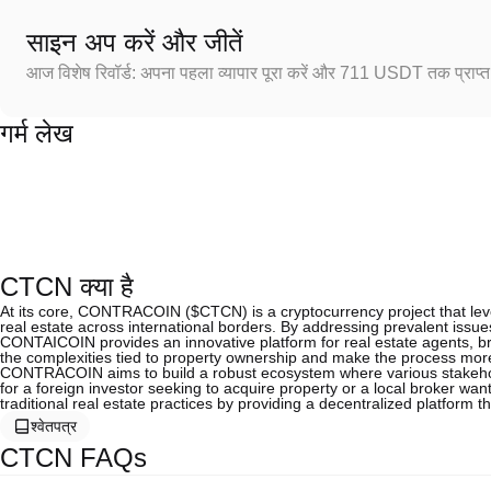
साइन अप करें और जीतें
आज विशेष रिवॉर्ड: अपना पहला व्यापार पूरा करें और 711 USDT तक प्राप्त 
गर्म लेख
CTCN क्या है
At its core, CONTRACOIN ($CTCN) is a cryptocurrency project that lever
real estate across international borders. By addressing prevalent issue
CONTAICOIN provides an innovative platform for real estate agents, bro
the complexities tied to property ownership and make the process more t
CONTRACOIN aims to build a robust ecosystem where various stakehold
for a foreign investor seeking to acquire property or a local broker 
traditional real estate practices by providing a decentralized platform
श्वेतपत्र
CTCN FAQs