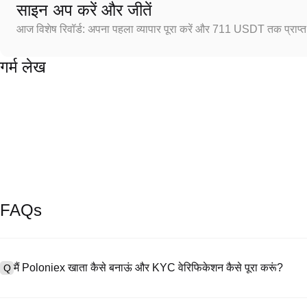
साइन अप करें और जीतें
आज विशेष रिवॉर्ड: अपना पहला व्यापार पूरा करें और 711 USDT तक प्राप्त 
गर्म लेख
FAQs
मैं Poloniex खाता कैसे बनाऊं और KYC वेरिफिकेशन कैसे पूरा करूं?
Q
खाता बनाने के लिए, हमारी आधिकारिक वेबसाइट पर
साइनअप पेज
पर जाएँ या Poloniex
A