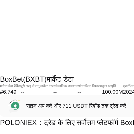
BoxBet(BXBT)मार्केट डेटा
मार्केट कैप रैंकिंग
पूरी तरह से तनु मार्केट कैप
सर्वकालिक उच्चतम
सर्वकालिक निम्नतम
कुल आपूर्ति
प्रारंभि
#6,749
--
--
--
100.00M
2024
साइन अप करें और 711 USDT रिवॉर्ड तक ट्रेड करें
POLONIEX：ट्रेड के लिए सर्वोत्तम प्लेटफ़ॉर्म B