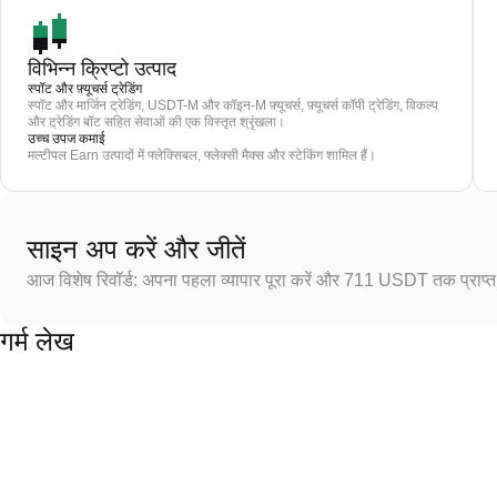
विभिन्न क्रिप्टो उत्पाद
स्पॉट और फ़्यूचर्स ट्रेडिंग
स्पॉट और मार्जिन ट्रेडिंग, USDT-M और कॉइन-M फ़्यूचर्स, फ़्यूचर्स कॉपी ट्रेडिंग, विकल्प
और ट्रेडिंग बॉट सहित सेवाओं की एक विस्तृत श्रृंखला।
उच्च उपज कमाई
मल्टीपल Earn उत्पादों में फ्लेक्सिबल, फ्लेक्सी मैक्स और स्टेकिंग शामिल हैं।
साइन अप करें और जीतें
आज विशेष रिवॉर्ड: अपना पहला व्यापार पूरा करें और 711 USDT तक प्राप्त 
गर्म लेख