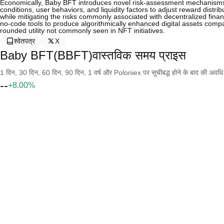
Economically, Baby BFT introduces novel risk-assessment mechanisms wi
conditions, user behaviors, and liquidity factors to adjust reward distri
while mitigating the risks commonly associated with decentralized fina
no-code tools to produce algorithmically enhanced digital assets comp
rounded utility not commonly seen in NFT initiatives.
श्वेतपत्र
X
Baby BFT(BBFT)वास्तविक समय प्राइस
1 दिन, 30 दिन, 60 दिन, 90 दिन, 1 वर्ष और Poloniex पर सूचीबद्ध होने के बाद की अवधि के च
--
+8.00%