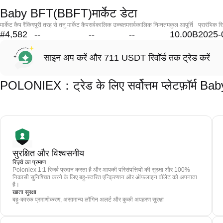
Baby BFT(BBFT)मार्केट डेटा
मार्केट कैप रैंकिंग
पूरी तरह से तनु मार्केट कैप
सर्वकालिक उच्चतम
सर्वकालिक निम्नतम
कुल आपूर्ति
प्रारंभिक र
#4,582
--
--
--
10.00B
2025-
साइन अप करें और 711 USDT रिवॉर्ड तक ट्रेड करें
POLONIEX：ट्रेड के लिए सर्वोत्तम प्लेटफ़ॉर्म 
सुरक्षित और विश्वसनीय
रिज़र्व का प्रमाण
Poloniex 1:1 रिजर्व प्रदान करता है और आपकी परिसंपत्तियों की सुरक्षा और 100%
निकासी सुनिश्चित करने के लिए बहु-स्तरित एन्क्रिप्शन और ऑफ़लाइन वॉलेट को अपनाता
है।
खाता सुरक्षा
बहु-कारक प्रमाणीकरण, असामान्य लॉगिन अलर्ट और कुकी अपहरण सुरक्षा