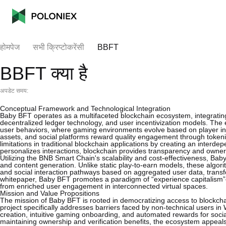
होमपेज
सभी क्रिप्टोकरेंसी
BBFT
BBFT क्या है
अपडेट समय:
Conceptual Framework and Technological Integration
Baby BFT operates as a multifaceted blockchain ecosystem, integrating th
decentralized ledger technology, and user incentivization models. The 
user behaviors, where gaming environments evolve based on player int
assets, and social platforms reward quality engagement through tokeniz
limitations in traditional blockchain applications by creating an inte
personalizes interactions, blockchain provides transparency and owner
Utilizing the BNB Smart Chain's scalability and cost-effectiveness, Bab
and content generation. Unlike static play-to-earn models, these algori
and social interaction pathways based on aggregated user data, transfor
whitepaper, Baby BFT promotes a paradigm of “experience capitalism”—
from enriched user engagement in interconnected virtual spaces.
Mission and Value Propositions
The mission of Baby BFT is rooted in democratizing access to blockch
project specifically addresses barriers faced by non-technical users i
creation, intuitive gaming onboarding, and automated rewards for soci
maintaining ownership and verification benefits, the ecosystem appeals 