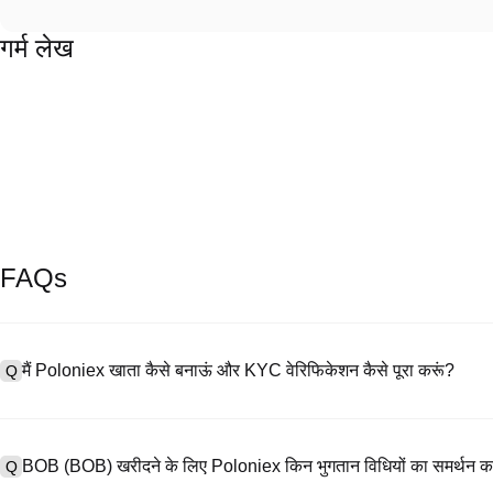
गर्म लेख
FAQs
मैं Poloniex खाता कैसे बनाऊं और KYC वेरिफिकेशन कैसे पूरा करूं?
Q
खाता बनाने के लिए, हमारी आधिकारिक वेबसाइट पर
साइनअप पेज
पर जाएँ या Poloniex
A
नंबर प्रदान करें, पासवर्ड सेट करें, और पुष्टिकरण लिंक या SMS कोड के माध्यम से सत्या
BOB (BOB) खरीदने के लिए Poloniex किन भुगतान विधियों का समर्थन क
Q
अपलोड करें, और KYC वेरिफिकेशन पूरा करने के लिए एक सेल्फी लें। इस प्रक्रिया में 