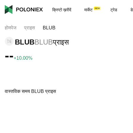
क्रिप्टो ख़रीदें
मार्केट
ट्रेड
डे
होमपेज
प्राइस
BLUB
BLUB
BLUB
प्राइस
--
+10.00%
वास्तविक समय BLUB प्राइस