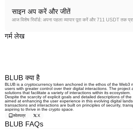
साइन अप करें और जीतें
आज विशेष रिवॉर्ड: अपना पहला व्यापार पूरा करें और 711 USDT तक प्राप
गर्म लेख
BLUB क्या है
BLUB is a cryptocurrency token anchored in the ethos of the Web3 
users with greater control over their digital interactions. The projec
solutions that facilitate a variety of interactions within its ecosystem.
Despite the scarcity of explicit goals and detailed descriptions of the
aimed at enhancing the user experience in this evolving digital land
transactions and interactions are built on principles of security, tran
aspiring to thrive in the crypto space.
श्वेतपत्र
X
BLUB FAQs