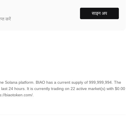
साइन अप
्त करें
he Solana platform. BIAO has a current supply of 999,999,994. The
st 24 hours. It is currently trading on 22 active market(s) with $0.00
s://biaotoken.com/.