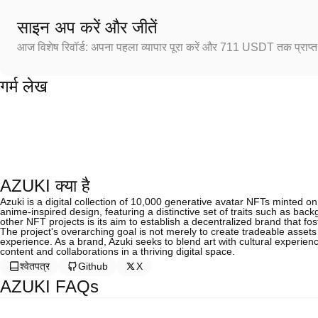
साइन अप करें और जीतें
आज विशेष रिवॉर्ड: अपना पहला व्यापार पूरा करें और 711 USDT तक प्राप्त 
गर्म लेख
AZUKI क्या है
Azuki is a digital collection of 10,000 generative avatar NFTs minted o
anime-inspired design, featuring a distinctive set of traits such as ba
other NFT projects is its aim to establish a decentralized brand that
The project's overarching goal is not merely to create tradeable assets 
experience. As a brand, Azuki seeks to blend art with cultural experien
content and collaborations in a thriving digital space.
श्वेतपत्र
Github
X
AZUKI FAQs