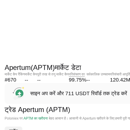
Apertum(APTM)मार्केट डेटा
मार्केट कैप रैंकिंग
मार्केट कैप
पूरी तरह से तनु मार्केट कैप
परिसंचरण दर
सर्वकालिक उच्चतम
परिसंचारी आपूर्त
#670
--
--
99.75
%
--
120.42
साइन अप करें और 711 USDT रिवॉर्ड तक ट्रेड करें
ट्रेड Apertum (APTM)
Poloniex पर
APTM का खरीदना
बेहद आसान है। आसानी से Apertum खरीदने के लिए हमारी पूरी ग