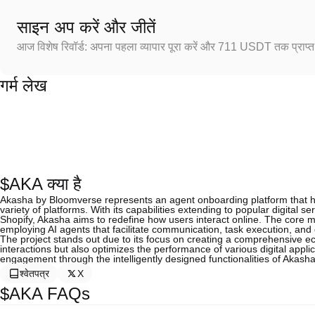
साइन अप करें और जीतें
आज विशेष रिवॉर्ड: अपना पहला व्यापार पूरा करें और 711 USDT तक प्राप्त 
गर्म लेख
$AKA क्या है
Akasha by Bloomverse represents an agent onboarding platform that ha
variety of platforms. With its capabilities extending to popular digital
Shopify, Akasha aims to redefine how users interact online. The core 
employing AI agents that facilitate communication, task execution, an
The project stands out due to its focus on creating a comprehensive e
interactions but also optimizes the performance of various digital appl
engagement through the intelligently designed functionalities of Akasha
श्वेतपत्र
X
$AKA FAQs