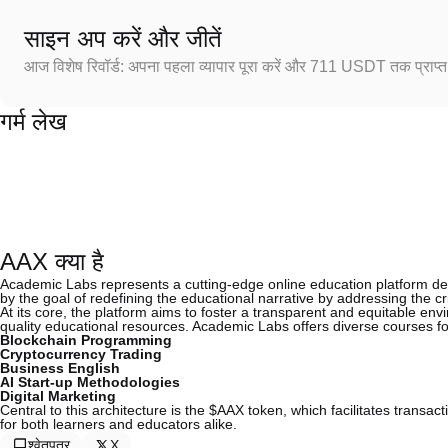
साइन अप करें और जीतें
आज विशेष रिवॉर्ड: अपना पहला व्यापार पूरा करें और 711 USDT तक प्राप्त 
गर्म लेख
AAX क्या है
Academic Labs represents a cutting-edge online education platform des
by the goal of redefining the educational narrative by addressing the cr
At its core, the platform aims to foster a transparent and equitable 
quality educational resources. Academic Labs offers diverse courses f
Blockchain Programming
Cryptocurrency Trading
Business English
AI Start-up Methodologies
Digital Marketing
Central to this architecture is the $AAX token, which facilitates transa
for both learners and educators alike.
श्वेतपत्र
X