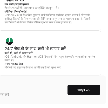
निर्बाध व्यापार
कम खरीद-बिक्री प्रसार
पिछले 24 घंटों में Poloniex का ट्रेडिंग वॉल्यूम -- है।
प्रीमियम क्रिप्टोकरेंसी
Poloniex 400 से अधिक गुणवत्ता वाली डिजिटल संपत्तियां प्रदान करता है और सभी
सूचीबद्ध क्रिप्टो के लिए तरलता और विनियामक अनुपालन का प्रबंधन करता है, जिससे
उपयोगकर्ताओं के लिए निवेश जोखिम प्रभावी रूप से कम हो जाता है।
24/7 सेवाओं के साथ कभी भी व्यापार करें
कभी भी, कहीं भी व्यापार करें
iOS, Android, और HarmonyOS डिवाइसों और प्रमुख डेस्कटॉप ब्राउज़रों का समर्थन
करता है।
24/7 ग्राहक सेवा
चौबीसों घंटे सहायता के साथ अपनी संपत्ति की सुरक्षा करें
साइन अप
्त करें