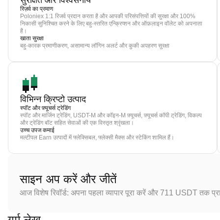
सुरक्षित और विश्वसनीय
रिज़र्व का प्रमाण
Poloniex 1:1 रिजर्व प्रदान करता है और आपकी परिसंपत्तियों की सुरक्षा और 100%
निकासी सुनिश्चित करने के लिए बहु-स्तरित एन्क्रिप्शन और ऑफ़लाइन वॉलेट को अपनाता
है।
खाता सुरक्षा
बहु-कारक प्रमाणीकरण, असामान्य लॉगिन अलर्ट और कुकी अपहरण सुरक्षा
विभिन्न क्रिप्टो उत्पाद
स्पॉट और फ़्यूचर्स ट्रेडिंग
स्पॉट और मार्जिन ट्रेडिंग, USDT-M और कॉइन-M फ़्यूचर्स, फ़्यूचर्स कॉपी ट्रेडिंग, विकल्प
और ट्रेडिंग बॉट सहित सेवाओं की एक विस्तृत श्रृंखला।
उच्च उपज कमाई
मल्टीपल Earn उत्पादों में फ्लेक्सिबल, फ्लेक्सी मैक्स और स्टेकिंग शामिल हैं।
साइन अप करें और जीतें
आज विशेष रिवॉर्ड: अपना पहला व्यापार पूरा करें और 711 USDT तक प्राप
गर्म लेख