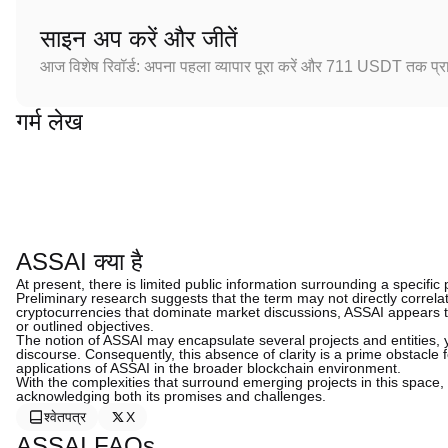
साइन अप करें और जीतें
आज विशेष रिवॉर्ड: अपना पहला व्यापार पूरा करें और 711 USDT तक प्राप
गर्म लेख
ASSAI क्या है
At present, there is limited public information surrounding a specific
Preliminary research suggests that the term may not directly correlat
cryptocurrencies that dominate market discussions, ASSAI appears t
or outlined objectives.
The notion of ASSAI may encapsulate several projects and entities, yet
discourse. Consequently, this absence of clarity is a prime obstacle
applications of ASSAI in the broader blockchain environment.
With the complexities that surround emerging projects in this space,
acknowledging both its promises and challenges.
श्वेतपत्र
X
ASSAI FAQs