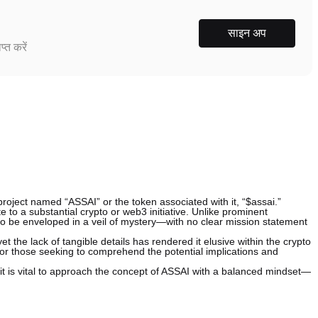
साइन अप
्त करें
 project named “ASSAI” or the token associated with it, “$assai.”
e to a substantial crypto or web3 initiative. Unlike prominent
o be enveloped in a veil of mystery—with no clear mission statement
 the lack of tangible details has rendered it elusive within the crypto
 for those seeking to comprehend the potential implications and
 it is vital to approach the concept of ASSAI with a balanced mindset—