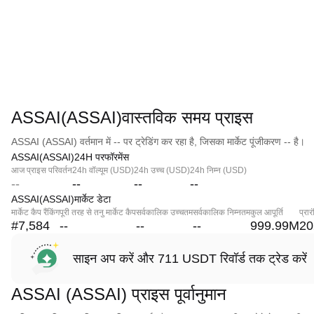
ASSAI(ASSAI)वास्तविक समय प्राइस
ASSAI (ASSAI) वर्तमान में -- पर ट्रेडिंग कर रहा है, जिसका मार्केट पूंजीकरण -- है।
ASSAI(ASSAI)24H परफॉरमेंस
आज प्राइस परिवर्तन
24h वॉल्यूम (USD)
24h उच्च (USD)
24h निम्न (USD)
--
--
--
--
ASSAI(ASSAI)मार्केट डेटा
मार्केट कैप रैंकिंग
पूरी तरह से तनु मार्केट कैप
सर्वकालिक उच्चतम
सर्वकालिक निम्नतम
कुल आपूर्ति
प्रा
#7,584
--
--
--
999.99M
20
साइन अप करें और 711 USDT रिवॉर्ड तक ट्रेड करें
ASSAI (ASSAI) प्राइस पूर्वानुमान