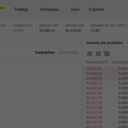
Trading
Derivados
Earn
Explorar
ncia
Cambio 24 h
Máximo 24h
Mínimo 24h
Volumen de 24 h (BTC)
-0.83
%
64,996.43
64,149.60
3.12
K
cartera de pedidos
TradingView
profundidad
Precio(USDT)
Cantidad(
64,354.32
0.396
64,353.83
0.107
64,349.80
0.107
64,339.19
0.020
64,338.16
0.000
64,337.96
0.000
64,337.76
0.000
64,337.56
0.000
64,337.36
0.000
64,337.16
0.000
64,336.96
0.001
64,336.76
0.000
64,332.22
0.001