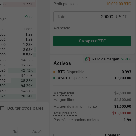
Pedir prestado
10,000.00
BTC
205
2.77
K
Total
USDT
More
0.36
Avanzado
929
1.28
K
031
1.99
031
1.99
Comprar BTC
000
1.28
K
491
3.63
K
000
6.88
K
Ratio de margen:
950%
529
1.89
K
Activos
763
949.25
437
220.98
BTC
Disponible
0.993
379
7.54
K
USDT
Disponible
10,000.00
018
28.48
K
532
1.89
K
764
949.08
Margen total
$9,500.00
597
38.22
K
Margen libre
$4,500.00
Margen de mantenimiento
$1,000.00
Ocultar otros pares
Total prestado
$10,000.00
Posición de apalancamiento
1.9x
Total
Acción
Completado
Sin com
Comprar