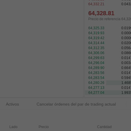
64,332.21
0.043
64,328.81
Precio de referencia
64,32
64,325.33
0.019
64,319.93
0.000
64,319.42
0.000
64,314.44
0.020
64,312.35
0.056
64,306.06
0.107
64,302.76
0.029
64,299.63
0.014
64,296.04
0.003
64,289.98
0.117
64,289.90
0.443
64,286.69
0.029
64,283.56
0.014
64,283.54
0.594
Activos
Cancelar órdenes del par de trading actual
Lado
Precio
Cantidad