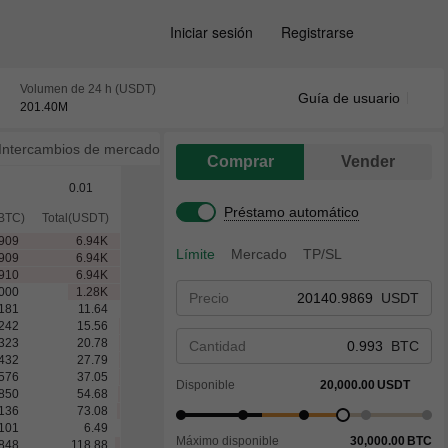
Iniciar sesión
Registrarse
Volumen de 24 h (USDT)
Guía de usuario
201.40
M
Intercambios de mercado
Comprar
Vender
0.01
Préstamo automático
BTC)
Total(USDT)
975
25.54
K
Límite
Mercado
TP/SL
909
6.94
K
909
6.94
K
000
1.28
K
Precio
USDT
181
11.64
242
15.56
323
20.78
Cantidad
BTC
432
27.79
576
37.05
Disponible
20,000.00
USDT
850
54.68
136
73.08
101
6.49
Máximo disponible
30,000.00
BTC
848
118.88