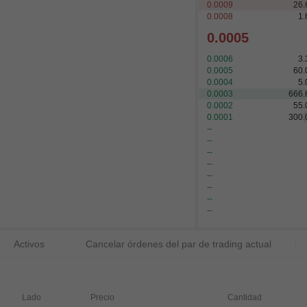
0.0009
26.
0.0008
1.
0.0005
0.0006
3.
0.0005
60.
0.0004
5.
0.0003
666.
0.0002
55.
0.0001
300.
--
--
--
--
--
--
--
--
Activos
Cancelar órdenes del par de trading actual
Lado
Precio
Cantidad