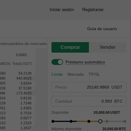
Iniciar sesión
Registrarse
Guía de usuario
Intercambios de mercado
Comprar
Vender
0.0001
Préstamo automático
(MBOX)
Total(USDT)
580
54.2138
Límite
Mercado
TP/SL
49
K
442.8625
305
3.8264
Precio
USDT
228
37.5190
49
K
173.4025
916
0.8130
Cantidad
BTC
029
1.7246
761
1.4365
Disponible
20,000.00
USDT
613
0.7516
1093
0.0077
533
2.2325
895
1.2637
Máximo disponible
30,000.00
BTC