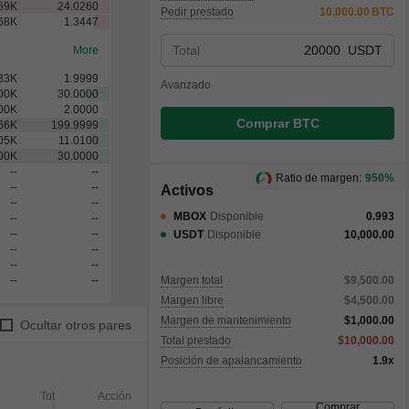
69
K
24.0260
Pedir prestado
10,000.00
BTC
68
K
1.3447
Total
USDT
More
33
K
1.9999
Avanzado
00
K
30.0000
00
K
2.0000
Comprar BTC
66
K
199.9999
05
K
11.0100
00
K
30.0000
--
--
Ratio de margen:
950%
--
--
Activos
--
--
MBOX
Disponible
0.993
--
--
--
--
USDT
Disponible
10,000.00
--
--
--
--
--
--
Margen total
$9,500.00
Margen libre
$4,500.00
Margen de mantenimiento
$1,000.00
Ocultar otros pares
Total prestado
$10,000.00
Posición de apalancamiento
1.9x
Total
Acción
Completado
Sin com
Comprar