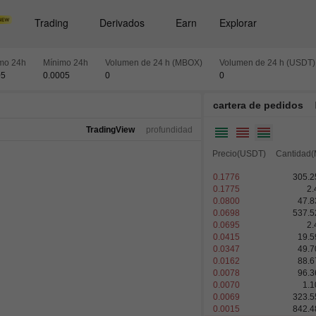
Trading
Derivados
Earn
Explorar
mo 24h
Mínimo 24h
Volumen de 24 h (MBOX)
Volumen de 24 h (USDT)
05
0.0005
0
0
cartera de pedidos
TradingView
profundidad
Precio(USDT)
Cantidad
0.1776
305.2
0.1775
2.
0.0800
47.8
0.0698
537.5
0.0695
2.
0.0415
19.5
0.0347
49.7
0.0162
88.6
0.0078
96.3
0.0070
1.
0.0069
323.5
0.0015
842.4