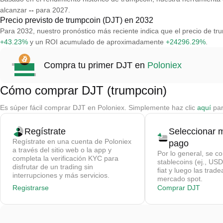
alcanzar
--
para 2027.
Precio previsto de trumpcoin (DJT) en 2032
Para 2032, nuestro pronóstico más reciente indica que el precio de 
+43.23%
y un ROI acumulado de aproximadamente
+24296.29%
.
Compra tu primer DJT en
Poloniex
Cómo comprar DJT (trumpcoin)
Es súper fácil comprar DJT en Poloniex. Simplemente haz clic
aquí
par
Regístrate
Seleccionar 
Regístrate en una cuenta de Poloniex
pago
a través del sitio web o la app y
Por lo general, se c
completa la verificación KYC para
stablecoins (ej., U
disfrutar de un trading sin
fiat y luego las trad
interrupciones y más servicios.
mercado spot.
Registrarse
Comprar DJT