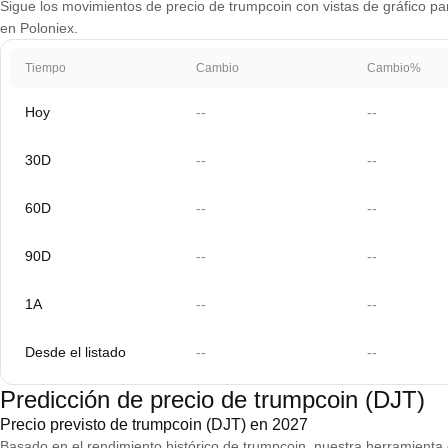
Sigue los movimientos de precio de trumpcoin con vistas de gráfico par
en Poloniex.
Tiempo
Cambio
Cambio%
Hoy
--
--
30D
--
--
60D
--
--
90D
--
--
1A
--
--
Desde el listado
--
--
Predicción de precio de trumpcoin (DJT)
Precio previsto de trumpcoin (DJT) en 2027
Basado en el rendimiento histórico de trumpcoin, nuestra herramienta 