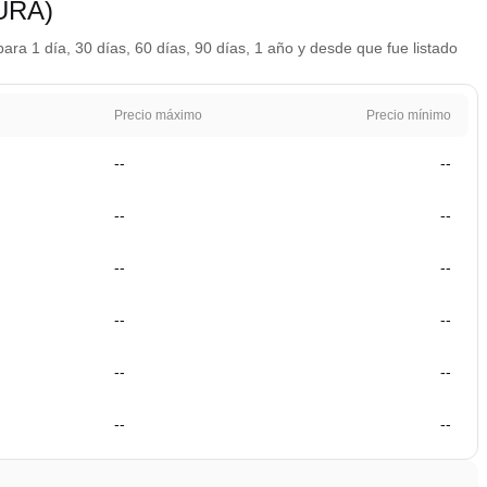
EURA)
ara 1 día, 30 días, 60 días, 90 días, 1 año y desde que fue listado
Precio máximo
Precio mínimo
--
--
--
--
--
--
--
--
--
--
--
--