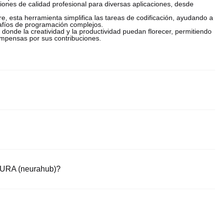
ciones de calidad profesional para diversas aplicaciones, desde
re, esta herramienta simplifica las tareas de codificación, ayudando a
afíos de programación complejos.
 donde la creatividad y la productividad puedan florecer, permitiendo
ompensas por sus contribuciones.
 fáciles y confiables de comprar neurahub. Estos intercambios
e herramientas de trading para simplificar las operaciones. Por
s, incluido NEURA, y ofrece comisiones de trading competitivas.
aforma segura e intuitiva. Empieza a tradear NEURA (neurahub) y una
EURA (neurahub)?
as.
r stablecoins (ej., USDT) al instante.
por un mecanismo de custodia.