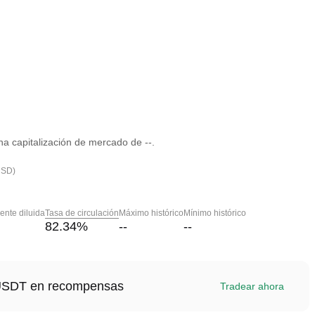
a capitalización de mercado de --.
USD)
nte diluida
Tasa de circulación
Máximo histórico
Mínimo histórico
82.34
%
--
--
1 USDT en recompensas
Tradear ahora