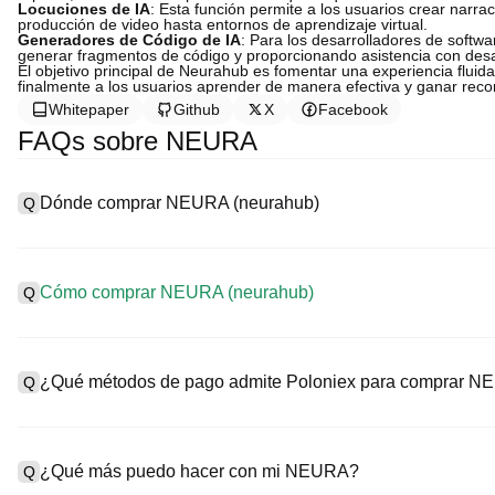
Locuciones de IA
: Esta función permite a los usuarios crear narra
producción de video hasta entornos de aprendizaje virtual.
Generadores de Código de IA
: Para los desarrolladores de softwa
generar fragmentos de código y proporcionando asistencia con des
El objetivo principal de Neurahub es fomentar una experiencia fluida
finalmente a los usuarios aprender de manera efectiva y ganar rec
Whitepaper
Github
X
Facebook
FAQs sobre NEURA
Dónde comprar NEURA (neurahub)
Q
A
Los intercambios centralizados (CEX) son una de las formas más
ofrecen interfaces fáciles de usar, alta liquidez y una variedad d
Cómo comprar NEURA (neurahub)
Q
ejemplo, Poloniex admite trading en criptomonedas diversificada
Compra neurahub en un CEX de la siguiente manera:
A
Comienza tu viaje cripto en cuatro pasos con Poloniex, una plat
1. Crea una cuenta y completa la verificación KYC.
amplia gama de activos digitales de alta calidad.
¿Qué métodos de pago admite Poloniex para comprar N
Q
2. Deposita fondos en tu cuenta con monedas fiat y criptomoned
3. Busca NEURA.
4. Coloca una orden de mercado/límite para comprar.
A
Poloniex admite:
1) Tarjeta de crédito/débito (como Visa y Mastercard) para compra
¿Qué más puedo hacer con mi NEURA?
Q
2) Trading P2P para comprar USDT a otros usuarios, protegido 