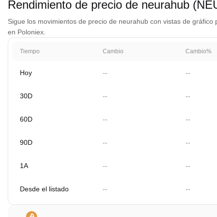
Rendimiento de precio de neurahub (N
Sigue los movimientos de precio de neurahub con vistas de gráfico p
en Poloniex.
Tiempo
Cambio
Cambio%
Hoy
--
--
30D
--
--
60D
--
--
90D
--
--
1A
--
--
Desde el listado
--
--