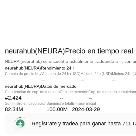
neurahub(NEURA)Precio en tiempo real
NEURA (neurahub) se encuentra actualmente tradeando a --, con un
neurahub(NEURA)Rendimiento 24H
Cambio de precio hoy
Volumen de 24 h (USD)
Máximo 24h (USD)
Mínimo 24h (
--
--
--
--
neurahub(NEURA)Datos de mercado
Clasificación de cap. de mercado
Cap. de mercado
Cap. de mercado completame
#2,424
--
--
Suministro en circulación
Suministro total
Emisión inicial
82.34M
100.00M
2024-03-29
Regístrate y tradea para ganar hasta 71