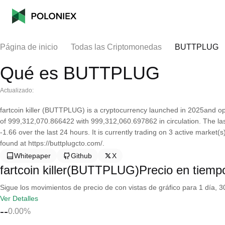
Página de inicio
Todas las Criptomonedas
BUTTPLUG
Qué es BUTTPLUG
Actualizado:
fartcoin killer (BUTTPLUG) is a cryptocurrency launched in 2025and ope
of 999,312,070.866422 with 999,312,060.697862 in circulation. The las
-1.66 over the last 24 hours. It is currently trading on 3 active market
found at https://buttplugcto.com/.
Whitepaper
Github
X
fartcoin killer(BUTTPLUG)Precio en tiempo
Sigue los movimientos de precio de con vistas de gráfico para 1 día, 30
Ver Detalles
--
0.00%