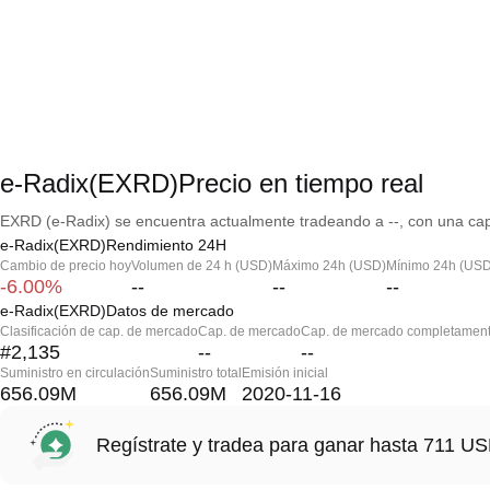
e-Radix(EXRD)Precio en tiempo real
EXRD (e-Radix) se encuentra actualmente tradeando a --, con una capi
e-Radix(EXRD)Rendimiento 24H
Cambio de precio hoy
Volumen de 24 h (USD)
Máximo 24h (USD)
Mínimo 24h (USD
-6.00%
--
--
--
e-Radix(EXRD)Datos de mercado
Clasificación de cap. de mercado
Cap. de mercado
Cap. de mercado completament
#2,135
--
--
Suministro en circulación
Suministro total
Emisión inicial
656.09M
656.09M
2020-11-16
Regístrate y tradea para ganar hasta 711 