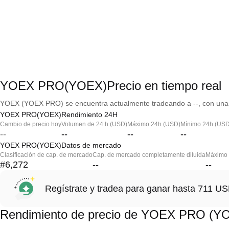
YOEX PRO(YOEX)Precio en tiempo real
YOEX (YOEX PRO) se encuentra actualmente tradeando a --, con una c
YOEX PRO(YOEX)Rendimiento 24H
Cambio de precio hoy
Volumen de 24 h (USD)
Máximo 24h (USD)
Mínimo 24h (USD
--
--
--
--
YOEX PRO(YOEX)Datos de mercado
Clasificación de cap. de mercado
Cap. de mercado completamente diluida
Máximo h
#6,272
--
--
Regístrate y tradea para ganar hasta 711 
Rendimiento de precio de YOEX PRO (Y