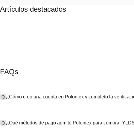
Artículos destacados
FAQs
¿Cómo creo una cuenta en Poloniex y completo la verifica
Q
Para crear una cuenta, visita la
página de registro
en nuestro sitio o
A
“Registrarse”, ingresa tu correo electrónico o número de teléfono, 
¿Qué métodos de pago admite Poloniex para comprar YLD
Q
confirmación o el código SMS. Después del registro, dirígete a "Co
de identidad y toma una selfie para completar la verificación KYC. 