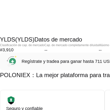
YLDS(YLDS)Datos de mercado
Clasificación de cap. de mercado
Cap. de mercado completamente diluida
Máximo h
#3,910
--
--
Regístrate y tradea para ganar hasta 711 
POLONIEX：La mejor plataforma para tr
Seguro y confiable