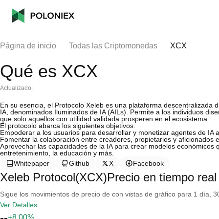
Página de inicio
Todas las Criptomonedas
XCX
Qué es XCX
Actualizado:
En su esencia, el Protocolo Xeleb es una plataforma descentralizada 
IA, denominados Iluminados de IA (AILs). Permite a los individuos dis
que solo aquellos con utilidad validada prosperen en el ecosistema.
El protocolo abarca los siguientes objetivos:
Empoderar a los usuarios para desarrollar y monetizar agentes de IA a 
Fomentar la colaboración entre creadores, propietarios y aficionados 
Aprovechar las capacidades de la IA para crear modelos económicos q
entretenimiento, la educación y más.
Whitepaper
Github
X
Facebook
Xeleb Protocol(XCX)Precio en tiempo real
Sigue los movimientos de precio de con vistas de gráfico para 1 día, 30
Ver Detalles
--
+8.00%