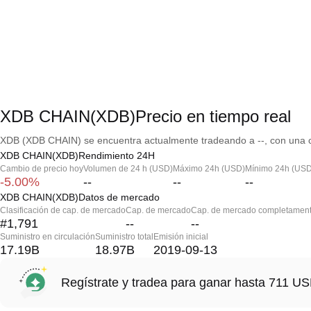
XDB CHAIN(XDB)Precio en tiempo real
XDB (XDB CHAIN) se encuentra actualmente tradeando a --, con una ca
XDB CHAIN(XDB)Rendimiento 24H
Cambio de precio hoy
Volumen de 24 h (USD)
Máximo 24h (USD)
Mínimo 24h (USD
-5.00%
--
--
--
XDB CHAIN(XDB)Datos de mercado
Clasificación de cap. de mercado
Cap. de mercado
Cap. de mercado completament
#1,791
--
--
Suministro en circulación
Suministro total
Emisión inicial
17.19B
18.97B
2019-09-13
Regístrate y tradea para ganar hasta 711 