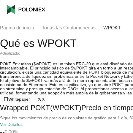
Página de inicio
Todas las Criptomonedas
WPOKT
Qué es WPOKT
Actualizado:
POKT Envueltos ($wPOKT) es un token ERC-20 que está diseñado de 
intercambiable. El principio básico de $wPOKT gira en torno a un r
circulación, existe una cantidad equivalente de POKT bloqueada de m
transferencia de liquidez sin problemas entre la Pocket Network y Et
El objetivo de $wPOKT va más allá de la mera representación; busca d
ecosistema de Ethereum. Esto es significativo, ya que abre POKT par
en streaming y presupuestación de DAOs. Al proporcionar acceso a la
utilidad, fomentando una adopción más amplia de la gobernanza y las
Whitepaper
X
Wrapped POKT(WPOKT)Precio en tiempo
Sigue los movimientos de precio de con vistas de gráfico para 1 día, 30
Ver Detalles
--
0.00%