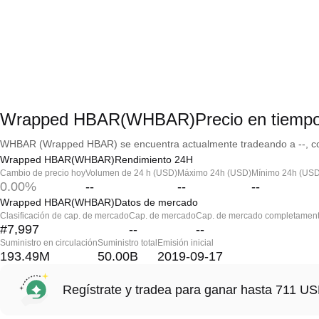
Wrapped HBAR(WHBAR)Precio en tiempo
WHBAR (Wrapped HBAR) se encuentra actualmente tradeando a --, con
Wrapped HBAR(WHBAR)Rendimiento 24H
Cambio de precio hoy
Volumen de 24 h (USD)
Máximo 24h (USD)
Mínimo 24h (USD
0.00%
--
--
--
Wrapped HBAR(WHBAR)Datos de mercado
Clasificación de cap. de mercado
Cap. de mercado
Cap. de mercado completament
#7,997
--
--
Suministro en circulación
Suministro total
Emisión inicial
193.49M
50.00B
2019-09-17
Regístrate y tradea para ganar hasta 711 