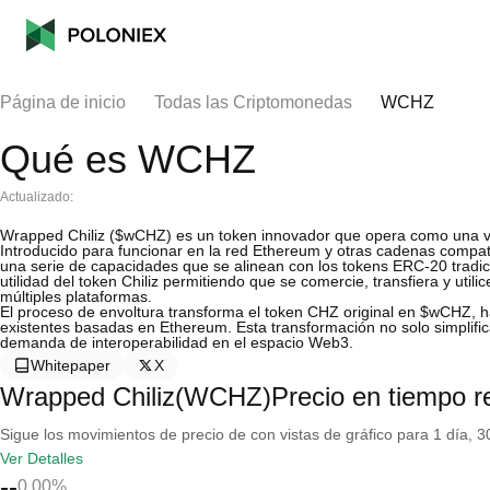
Página de inicio
Todas las Criptomonedas
WCHZ
Qué es WCHZ
Actualizado:
Wrapped Chiliz ($wCHZ) es un token innovador que opera como una ver
Introducido para funcionar en la red Ethereum y otras cadenas compa
una serie de capacidades que se alinean con los tokens ERC-20 tradicio
utilidad del token Chiliz permitiendo que se comercie, transfiera y uti
múltiples plataformas.
El proceso de envoltura transforma el token CHZ original en $wCHZ, ha
existentes basadas en Ethereum. Esta transformación no solo simplifica
demanda de interoperabilidad en el espacio Web3.
Whitepaper
X
Wrapped Chiliz(WCHZ)Precio en tiempo r
Sigue los movimientos de precio de con vistas de gráfico para 1 día, 30
Ver Detalles
--
0.00%