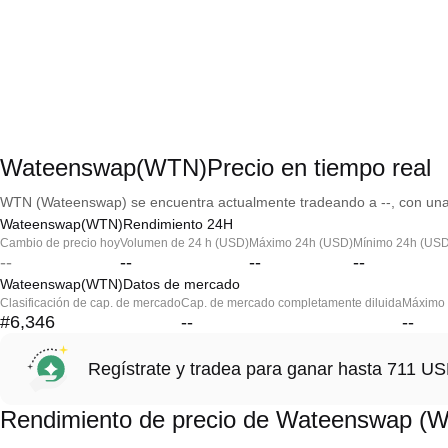
Wateenswap(WTN)Precio en tiempo real
WTN (Wateenswap) se encuentra actualmente tradeando a --, con una 
Wateenswap(WTN)Rendimiento 24H
Cambio de precio hoy
Volumen de 24 h (USD)
Máximo 24h (USD)
Mínimo 24h (USD
--
--
--
--
Wateenswap(WTN)Datos de mercado
Clasificación de cap. de mercado
Cap. de mercado completamente diluida
Máximo h
#6,346
--
--
Regístrate y tradea para ganar hasta 711 
Rendimiento de precio de Wateenswap (