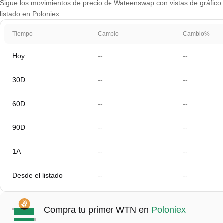
Sigue los movimientos de precio de Wateenswap con vistas de gráfico p
listado en Poloniex.
Tiempo
Cambio
Cambio%
Hoy
--
--
30D
--
--
60D
--
--
90D
--
--
1A
--
--
Desde el listado
--
--
Compra tu primer WTN en
Poloniex