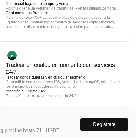
Diferencial bajo entre compra y venta
Poloniex tiene un volumen de trading de -- en las últimas 24 horas.
Criptomonedas Premium
Poloniex ofrece 400+ activos digitales de calidad y gestiona la
liquidez y el cumplimiento normativo de todos los criptos listados,
reduciendo eficazmente el riesgo de inversión para los usuarios.
Tradear en cualquier momento con servicios
24/7
Tradear donde quieras y en cualquier momento
Compatible con dispositivos iOS, Android y HarmonyOS, además de
los principales navegadores de escritorio.
Atención al Cliente 24/7
Protección de tus activos con soporte 24/7
Regístrate
ng y recibe hasta 711 USDT