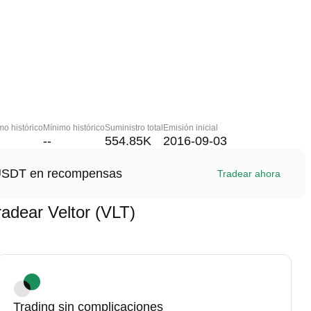
o histórico
Mínimo histórico
Suministro total
Emisión inicial
--
554.85K
2016-09-03
1 USDT en recompensas
Tradear ahora
dear Veltor (VLT)
Trading sin complicaciones