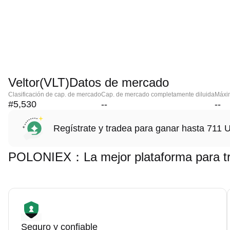
Veltor(VLT)Datos de mercado
Clasificación de cap. de mercado
Cap. de mercado completamente diluida
Máxim
#5,530
--
--
Regístrate y tradea para ganar hasta 71
POLONIEX：La mejor plataforma para tra
Seguro y confiable