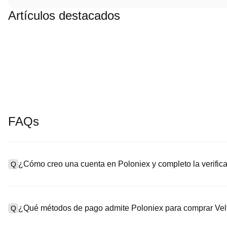
Artículos destacados
FAQs
¿Cómo creo una cuenta en Poloniex y completo la verifi
Q
Para crear una cuenta, visita la
página de registro
en nuestro siti
A
“Registrarse”, ingresa tu correo electrónico o número de teléfon
¿Qué métodos de pago admite Poloniex para comprar Vel
Q
confirmación o el código SMS. Después del registro, dirígete a 
de identidad y toma una selfie para completar la verificación KYC