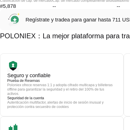
Clasificación de cap. de mercado
Cap. de mercado completamente diluida
Máximo h
#5,878
--
--
Regístrate y tradea para ganar hasta 711 
POLONIEX：La mejor plataforma para tra
Seguro y confiable
Prueba de Reservas
Poloniex ofrece reservas 1:1 y adopta cifrado multicapa y billeteras
offline para garantizar la seguridad y el retiro del 100% de tus
activos.
Seguridad de la cuenta
Autenticación multifactor, alertas de inicio de sesión inusual y
protección contra secuestro de cookies