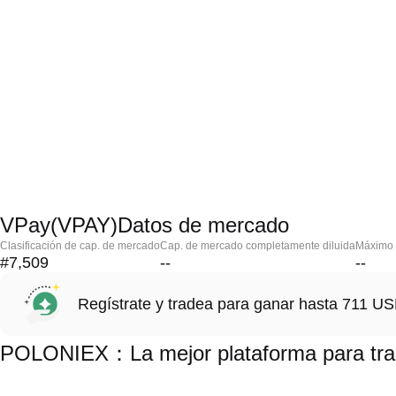
VPay(VPAY)Datos de mercado
Clasificación de cap. de mercado
Cap. de mercado completamente diluida
Máximo h
#7,509
--
--
Regístrate y tradea para ganar hasta 711 
POLONIEX：La mejor plataforma para tra