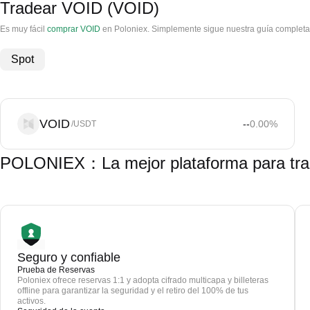
Tradear VOID (VOID)
Es muy fácil
comprar VOID
en Poloniex. Simplemente sigue nuestra guía completa
Spot
VOID
--
0.00
%
/USDT
POLONIEX：La mejor plataforma para tr
Seguro y confiable
Prueba de Reservas
Poloniex ofrece reservas 1:1 y adopta cifrado multicapa y billeteras
offline para garantizar la seguridad y el retiro del 100% de tus
activos.