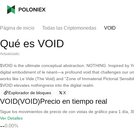
Página de inicio
Todas las Criptomonedas
VOID
Qué es VOID
Actualizado:
$VOID is the ultimate conceptual abstraction: NOTHING. Inspired by Yve
digital embodiment of le néant—a profound void that challenges our und
works like Le Vide (The Void) and "Zone of Immaterial Pictorial Sensibil
$VOID elevates nothingness into the digital realm.
Explorador de bloques
X
VOID(VOID)Precio en tiempo real
Sigue los movimientos de precio de con vistas de gráfico para 1 día, 30
Ver Detalles
--
0.00%