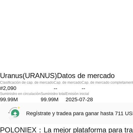
Uranus(URANUS)Datos de mercado
Clasificación de cap. de mercado
Cap. de mercado
Cap. de mercado completament
#2,090
--
--
Suministro en circulación
Suministro total
Emisión inicial
99.99M
99.99M
2025-07-28
Regístrate y tradea para ganar hasta 711 
POLONIEX：La mejor plataforma para tr