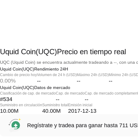
Uquid Coin(UQC)Precio en tiempo real
UQC (Uquid Coin) se encuentra actualmente tradeando a --, con una ca
Uquid Coin(UQC)Rendimiento 24H
Cambio de precio hoy
Volumen de 24 h (USD)
Máximo 24h (USD)
Mínimo 24h (USD
0.00%
--
--
--
Uquid Coin(UQC)Datos de mercado
Clasificación de cap. de mercado
Cap. de mercado
Cap. de mercado completament
#534
--
--
Suministro en circulación
Suministro total
Emisión inicial
10.00M
40.00M
2017-12-13
Regístrate y tradea para ganar hasta 711 