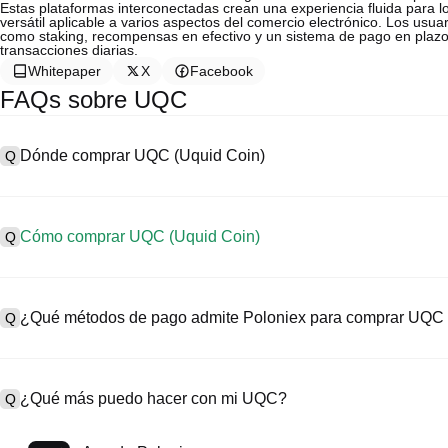
Estas plataformas interconectadas crean una experiencia fluida para 
versátil aplicable a varios aspectos del comercio electrónico. Los usu
como staking, recompensas en efectivo y un sistema de pago en plazo
transacciones diarias.
Whitepaper
X
Facebook
FAQs sobre UQC
Dónde comprar UQC (Uquid Coin)
Q
A
Los intercambios centralizados (CEX) son una de las formas más fá
ofrecen interfaces fáciles de usar, alta liquidez y una variedad de h
Cómo comprar UQC (Uquid Coin)
Q
ejemplo, Poloniex admite trading en criptomonedas diversificadas, 
Compra Uquid Coin en un CEX de la siguiente manera:
A
Comienza tu viaje cripto en cuatro pasos con Poloniex, una platafo
1. Crea una cuenta y completa la verificación KYC.
amplia gama de activos digitales de alta calidad.
¿Qué métodos de pago admite Poloniex para comprar UQC 
Q
2. Deposita fondos en tu cuenta con monedas fiat y criptomonedas.
3. Busca UQC.
4. Coloca una orden de mercado/límite para comprar.
A
Poloniex admite:
1) Tarjeta de crédito/débito (como Visa y Mastercard) para comprar 
¿Qué más puedo hacer con mi UQC?
Q
2) Trading P2P para comprar USDT a otros usuarios, protegido po
3) Transferencias bancarias para depositar monedas fiat como USD