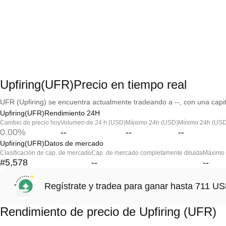
Upfiring(UFR)Precio en tiempo real
UFR (Upfiring) se encuentra actualmente tradeando a --, con una capit
Upfiring(UFR)Rendimiento 24H
Cambio de precio hoy
Volumen de 24 h (USD)
Máximo 24h (USD)
Mínimo 24h (USD
0.00%
--
--
--
Upfiring(UFR)Datos de mercado
Clasificación de cap. de mercado
Cap. de mercado completamente diluida
Máximo h
#5,578
--
--
Regístrate y tradea para ganar hasta 711 
Rendimiento de precio de Upfiring (UFR)