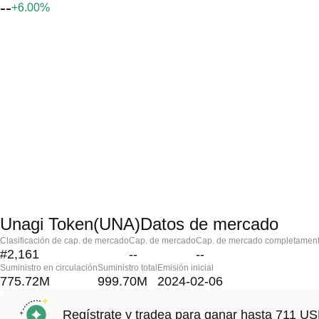
--
+6.00%
Unagi Token(UNA)Datos de mercado
Clasificación de cap. de mercado
Cap. de mercado
Cap. de mercado completament
#2,161
--
--
Suministro en circulación
Suministro total
Emisión inicial
775.72M
999.70M
2024-02-06
Regístrate y tradea para ganar hasta 711 